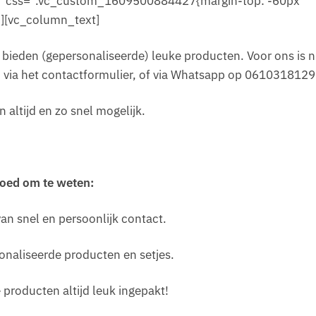
=”” css=”.vc_custom_1609500884427{margin-top: -60px
”][vc_column_text]
 bieden (gepersonaliseerde) leuke producten. Voor ons is n
p via het contactformulier, of via Whatsapp op 0610318129
n altijd en zo snel mogelijk.
oed om te weten:
an snel en persoonlijk contact.
onaliseerde producten en setjes.
 producten altijd leuk ingepakt!