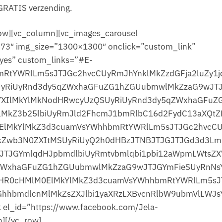
GRATIS verzending.
row][vc_column][vc_images_carousel
3″ img_size=”1300×1300″ onclick=”custom_link”
”yes” custom_links=”#E-
RtYWRlLm5sJTJGc2hvcCUyRmJhYnklMkZzdGFja2luZy1j
UyRiUyRnd3dy5qZWxhaGFuZG1hZGUubmwlMkZzaG9wJT
YXIlMkYlMkNodHRwcyUzQSUyRiUyRnd3dy5qZWxhaGFuZ
MkZ3b25lbiUyRmJld2FhcmJ1bmRlbC16d2FydC13aXQtZ
lMkYlMkZ3d3cuamVsYWhhbmRtYWRlLm5sJTJGc2hvcC
kZwb3N0ZXItMSUyRiUyQ2h0dHBzJTNBJTJGJTJGd3d3Lm
TJGYmlqdHJpbmdlbiUyRmtvbmlqbi1pbi12aWpmLWtsZX
ZWxhaGFuZG1hZGUubmwlMkZzaG9wJTJGYmFieSUyRnNs
DaHR0cHMlM0ElMkYlMkZ3d3cuamVsYWhhbmRtYWRlLm5sJ
GhhbmdlcnMlMkZsZXJlbi1yaXRzLXBvcnRlbW9ubmVlLWJs
 el_id=”https://www.facebook.com/Jela-
][/vc_row]