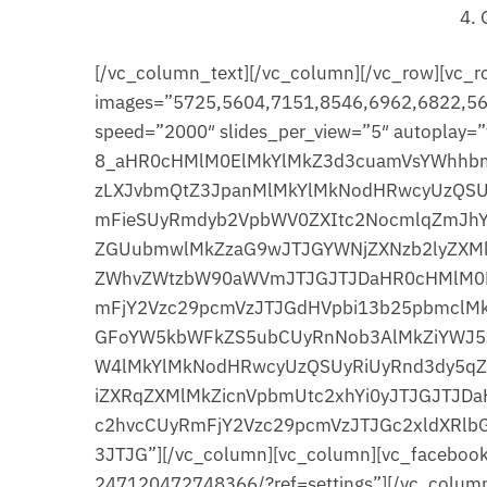
4. 
[/vc_column_text][/vc_column][/vc_row][vc_
images=”5725,5604,7151,8546,6962,6822,567
speed=”2000″ slides_per_view=”5″ autoplay=
8_aHR0cHMlM0ElMkYlMkZ3d3cuamVsYWhhbm
zLXJvbmQtZ3JpanMlMkYlMkNodHRwcyUzQS
mFieSUyRmdyb2VpbWV0ZXItc2NocmlqZmJh
ZGUubmwlMkZzaG9wJTJGYWNjZXNzb2lyZXMl
ZWhvZWtzbW90aWVmJTJGJTJDaHR0cHMlM0E
mFjY2Vzc29pcmVzJTJGdHVpbi13b25pbmclM
GFoYW5kbWFkZS5ubCUyRnNob3AlMkZiYWJ5J
W4lMkYlMkNodHRwcyUzQSUyRiUyRnd3dy5q
iZXRqZXMlMkZicnVpbmUtc2xhYi0yJTJGJTJ
c2hvcCUyRmFjY2Vzc29pcmVzJTJGc2xldXRlb
3JTJG”][/vc_column][vc_column][vc_facebook
247120472748366/?ref=settings”][/vc_column