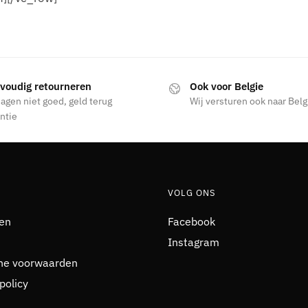
voudig retourneren
Ook voor Belgie
agen niet goed, geld terug
Wij versturen ook naar Belg
ntie
VOLG ONS
en
Facebook
Instagram
ne voorwaarden
policy