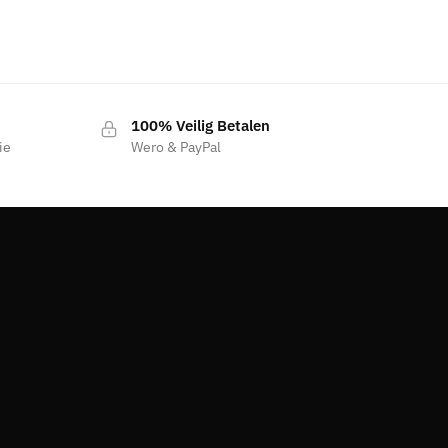
100% Veilig Betalen
ie
Wero & PayPal