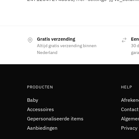
Gratis verzending
Een
Altijd gratis verzending binnen
30 d
Nederland
gara
PRODUCTEN
HELP
Baby
Afreken
Accessoires
Contact
Gepersonaliseerde items
Algeme
Aanbiedingen
Privacy 