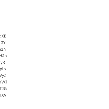
dXB
JGY
G1h
HJp
UyR
plb
VyZ
YWJ
TJG
YXV