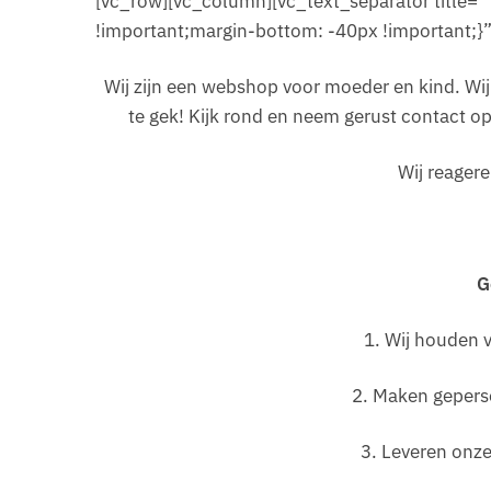
[vc_row][vc_column][vc_text_separator title
!important;margin-bottom: -40px !important;}
Wij zijn een webshop voor moeder en kind. Wij
te gek! Kijk rond en neem gerust contact o
Wij reagere
G
1. Wij houden v
2. Maken gepers
3. Leveren onze