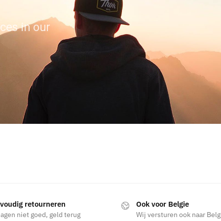
ces in our
voudig retourneren
Ook voor Belgie
agen niet goed, geld terug
Wij versturen ook naar Belg