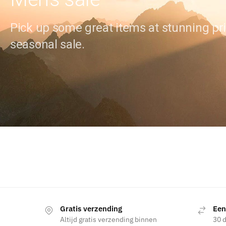
Pick up some great items at stunning pri
seasonal sale.
Gratis verzending
Een
Altijd gratis verzending binnen
30 d