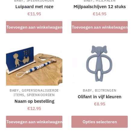
BABY
SPEENKOORDEN
BABY
MIJLPALEN
Luipaard met roze
Mijlpaalschijven 12 stuks
€
11.95
€
14.95
Toevoegen aan winkelwagen
Toevoegen aan winkelwagen
,
,
BABY
GEPERSONALISEERDE
BABY
BIJTRINGEN
,
ITEMS
SPEENKOORDEN
Olifant in vijf kleuren
Naam op bestelling
€
8.95
€
12.95
Dit
Toevoegen aan winkelwagen
Opties selecteren
product
heeft