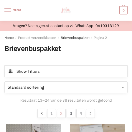
Skip
Skip
to
to
MENU
0
navigation
content
Vragen? Neem gerust contact op via WhatsApp: 0610318129
Home
/
Product verzendklassen
/
Brievenbuspakket
/
Pagina 2
Brievenbuspakket
Show Filters
Resultaat 13–24 van de 38 resultaten wordt getoond
1
2
3
4