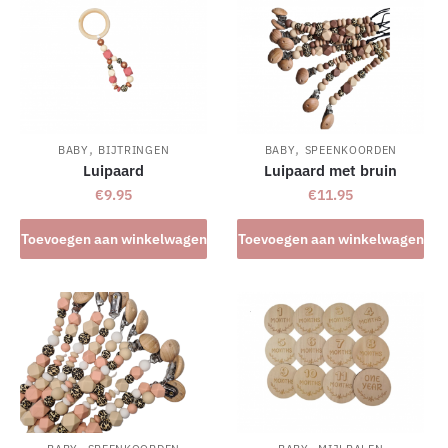
meerdere
variaties.
Deze
optie
kan
gekozen
,
,
worden
BABY
BIJTRINGEN
BABY
SPEENKOORDEN
Luipaard
Luipaard met bruin
op
€
9.95
€
11.95
de
productpagina
Toevoegen aan winkelwagen
Toevoegen aan winkelwagen
,
,