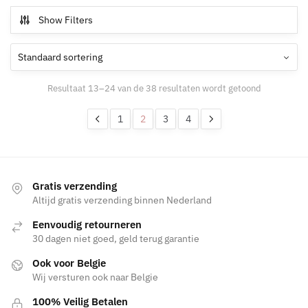
meerdere
Show Filters
variaties.
Deze
optie
kan
gekozen
Resultaat 13–24 van de 38 resultaten wordt getoond
worden
1
2
3
4
op
de
productpagina
Gratis verzending
Altijd gratis verzending binnen Nederland
Eenvoudig retourneren
30 dagen niet goed, geld terug garantie
Ook voor Belgie
Wij versturen ook naar Belgie
100% Veilig Betalen