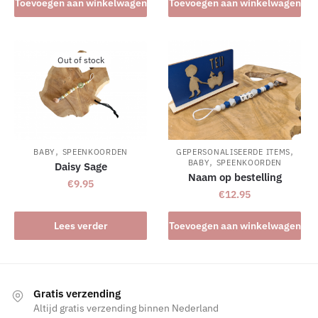
Toevoegen aan winkelwagen
Toevoegen aan winkelwagen
Out of stock
,
,
BABY
SPEENKOORDEN
GEPERSONALISEERDE ITEMS
,
BABY
SPEENKOORDEN
Daisy Sage
Naam op bestelling
€
9.95
€
12.95
Lees verder
Toevoegen aan winkelwagen
Gratis verzending
Altijd gratis verzending binnen Nederland