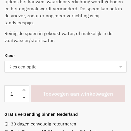
tijdens het kauwen, waardoor verlichting wordt geboden
en het ongemak wordt verminderd. De speen kan ook in
de vriezer, zodat er nog meer verlichting is bij
tandvleespijn.
Reinig de speen in gekookt water, of makkelijk in de
vaatwasser/sterilisator.
Kleur
Fruitspeen
Toevoegen aan winkelwagen
in
vier
kleuren
Gratis verzending binnen Nederland
aantal
30 dagen eenvoudig retourneren