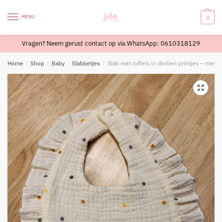
Skip
Skip
to
to
MENU
0
navigation
content
Vragen? Neem gerust contact op via WhatsApp: 0610318129
Home
/
Shop
/
Baby
/
Slabbetjes
/
Slab met ruffels in dertien printjes – met o