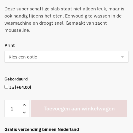
Deze super schattige slab staat niet alleen leuk, maar is
ook handig tijdens het eten. Eenvoudig te wassen in de
wasmachine en droogt snel. Gemaakt van zacht
mousseline.
Print
Geborduurd
Ja
[+€4.00]
Slab
Toevoegen aan winkelwagen
met
ruffels
in
Gratis verzending binnen Nederland
dertien