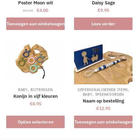
Poster Moon wit
Daisy Sage
Oorspronkelijke
Huidige
€
4.00
€
9.95
€
9.95
prijs
prijs
was:
is:
Toevoegen aan winkelwagen
Lees verder
€9.95.
€4.00.
,
,
BABY
BIJTRINGEN
GEPERSONALISEERDE ITEMS
,
BABY
SPEENKOORDEN
Konijn in vijf kleuren
Naam op bestelling
€
8.95
€
12.95
Dit
Opties selecteren
Toevoegen aan winkelwagen
product
heeft
meerdere