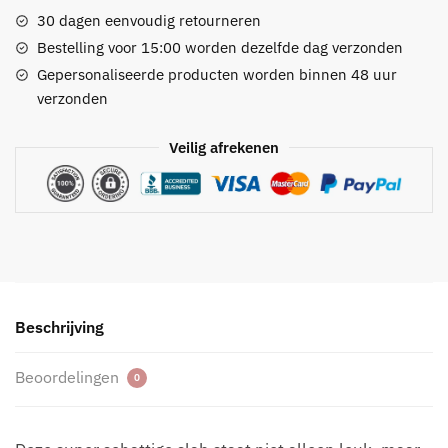
printjes
30 dagen eenvoudig retourneren
-
Bestelling voor 15:00 worden dezelfde dag verzonden
met
Gepersonaliseerde producten worden binnen 48 uur
optie
verzonden
tot
borduren
Veilig afrekenen
aantal
Beschrijving
Beoordelingen
0