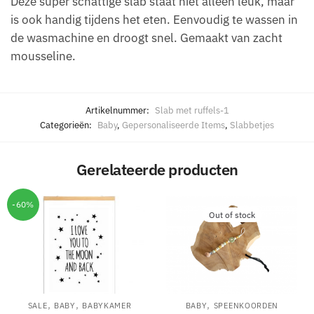
Deze super schattige slab staat niet alleen leuk, maar
is ook handig tijdens het eten. Eenvoudig te wassen in
de wasmachine en droogt snel. Gemaakt van zacht
mousseline.
Artikelnummer:
Slab met ruffels-1
Categorieën:
Baby
,
Gepersonaliseerde Items
,
Slabbetjes
Gerelateerde producten
-60%
Out of stock
,
,
,
SALE
BABY
BABYKAMER
BABY
SPEENKOORDEN