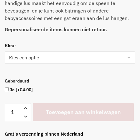
handige lus maakt het eenvoudig om de speen te
bevestigen, en je kunt ook bijtringen of andere
babyaccessoires met een gat eraan aan de lus hangen.
Gepersonaliseerde items kunnen niet retour.
Kleur
Geborduurd
Ja
[+€4.00]
Speenknuffel
Toevoegen aan winkelwagen
Bloem
-
in
Gratis verzending binnen Nederland
vijf