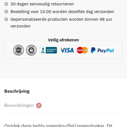
kleuren
30 dagen eenvoudig retourneren
-
Bestelling voor 15:00 worden dezelfde dag verzonden
met
Gepersonaliseerde producten worden binnen 48 uur
optie
verzonden
tot
borduren
Veilig afrekenen
aantal
Beschrijving
Beoordelingen
0
Ontdek deze teddy speenknuffel/speendoekje. Dit