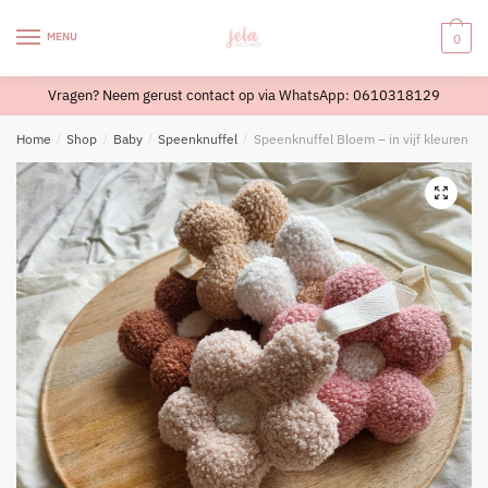
Skip
Skip
to
to
MENU
0
navigation
content
Vragen? Neem gerust contact op via WhatsApp: 0610318129
Home
/
Shop
/
Baby
/
Speenknuffel
/
Speenknuffel Bloem – in vijf kleuren – 