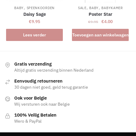
,
,
,
BABY
SPEENKOORDEN
SALE
BABY
BABYKAMER
Daisy Sage
Poster Star
Oorspronkelijke
Huidige
€
9.95
€
4.00
€
9.95
prijs
prijs
was:
is:
Lees verder
Toevoegen aan winkelwagen
€9.95.
€4.00.
Gratis verzending
Altijd gratis verzending binnen Nederland
Eenvoudig retourneren
30 dagen niet goed, geld terug garantie
Ook voor Belgie
Wij versturen ook naar Belgie
100% Veilig Betalen
Wero & PayPal