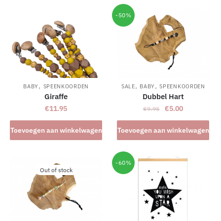
-50%
,
,
,
BABY
SPEENKOORDEN
SALE
BABY
SPEENKOORDEN
Giraffe
Dubbel Hart
Oorspronkelijke
Huidige
€
11.95
€
5.00
€
9.95
prijs
prijs
was:
is:
Toevoegen aan winkelwagen
Toevoegen aan winkelwagen
€9.95.
€5.00.
-60%
Out of stock