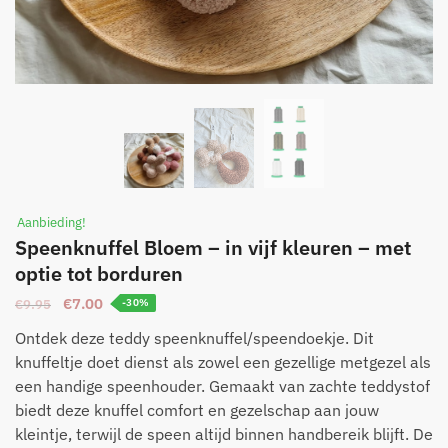
Aanbieding!
Speenknuffel Bloem – in vijf kleuren – met
optie tot borduren
Oorspronkelijke
Huidige
€
7.00
€
9.95
-30%
prijs
prijs
Ontdek deze teddy speenknuffel/speendoekje. Dit
was:
is:
knuffeltje doet dienst als zowel een gezellige metgezel als
€9.95.
€7.00.
een handige speenhouder. Gemaakt van zachte teddystof
biedt deze knuffel comfort en gezelschap aan jouw
kleintje, terwijl de speen altijd binnen handbereik blijft. De