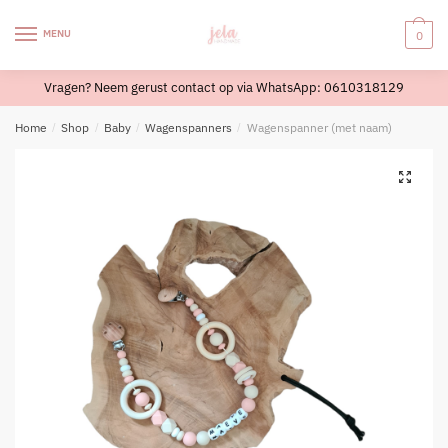
Skip
Skip
to
to
MENU
0
navigation
content
Vragen? Neem gerust contact op via WhatsApp: 0610318129
Home
/
Shop
/
Baby
/
Wagenspanners
/
Wagenspanner (met naam)