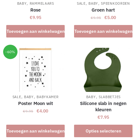
,
,
,
BABY
RAMMELAARS
SALE
BABY
SPEENKOORDEN
Rose
Groen hart
Oorspronkelijke
Huidige
€
9.95
€
5.00
€
9.95
prijs
prijs
was:
is:
Toevoegen aan winkelwagen
Toevoegen aan winkelwagen
€9.95.
€5.00.
-60%
,
,
,
SALE
BABY
BABYKAMER
BABY
SLABBETJES
Poster Moon wit
Silicone slab in negen
kleuren
Oorspronkelijke
Huidige
€
4.00
€
9.95
€
7.95
prijs
prijs
was:
is:
Dit
Toevoegen aan winkelwagen
Opties selecteren
€9.95.
€4.00.
product