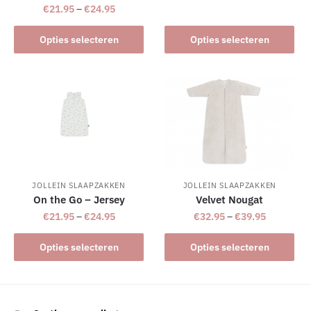
€
21.95
–
€
24.95
Dit
Dit
product
Opties selecteren
Opties selecteren
product
heeft
heeft
meerdere
meerdere
variaties.
variaties.
Deze
Deze
optie
optie
kan
kan
gekozen
gekozen
worden
worden
JOLLEIN SLAAPZAKKEN
JOLLEIN SLAAPZAKKEN
op
On the Go – Jersey
Velvet Nougat
op
de
€
21.95
–
€
24.95
€
32.95
–
€
39.95
de
productpagina
productpagina
Dit
Dit
Opties selecteren
Opties selecteren
product
product
heeft
heeft
meerdere
meerdere
variaties.
variaties.