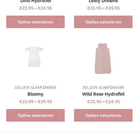
Dino Hydrofiel
Leafy Dreams
€
21.95
–
€
24.95
€
33.95
–
€
39.95
Dit
Dit
Opties selecteren
Opties selecteren
product
product
heeft
heeft
meerdere
meerdere
variaties.
variaties.
Deze
Deze
optie
optie
kan
kan
gekozen
gekozen
worden
worden
JOLLEIN SLAAPZAKKEN
JOLLEIN SLAAPZAKKEN
Bloomy
Wild Rose Hydrofiel
op
op
€
33.95
–
€
39.95
€
21.95
–
€
24.95
de
de
productpagina
productpagina
Dit
Dit
Opties selecteren
Opties selecteren
product
product
heeft
heeft
meerdere
meerdere