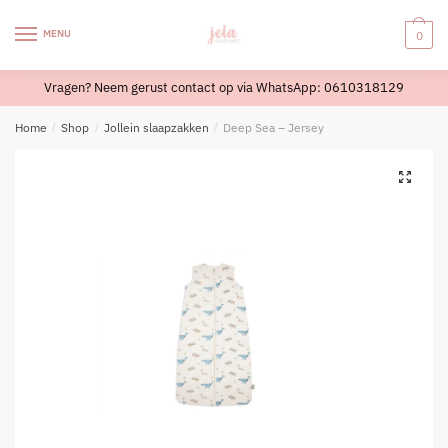
Skip
Skip
to
to
MENU
0
navigation
content
Vragen? Neem gerust contact op via WhatsApp: 0610318129
Home
/
Shop
/
Jollein slaapzakken
/
Deep Sea – Jersey